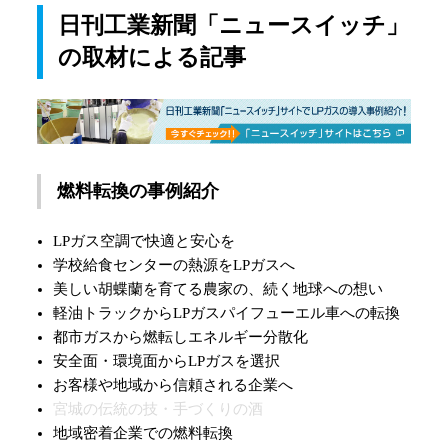
日刊工業新聞「ニュースイッチ」
の取材による記事
燃料転換の事例紹介
LPガス空調で快適と安心を
学校給食センターの熱源をLPガスへ
美しい胡蝶蘭を育てる農家の、続く地球への想い
軽油トラックからLPガスパイフューエル車への転換
都市ガスから燃転しエネルギー分散化
安全面・環境面からLPガスを選択
お客様や地域から信頼される企業へ
宮城の伝統の技・手づくりの酒
地域密着企業での燃料転換