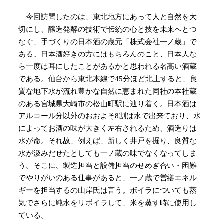
今回訪問したのは、東北地方にあって人と自然を大
切にし、醸造発酵の技術で伝統の心と技を未来へとつ
なぐ、手づくりの日本酒の蔵元「株式会社一ノ蔵」で
ある。日本酒好きの方にはもちろんのこと、日本人な
ら一度は耳にしたことがあるかと思われる名高い酒蔵
である。仙台から東北本線で45分ほど北上すると、良
質な地下水が流れ豊かな自然に恵まれた同社の本社蔵
のある宮城県大崎市の松山町駅に辿り着く。日本酒は
アルコール分以外のおおよそ8割は水で出来ており、水
によってお酒の味が大きく左右されるため、酒造りは
水が命。それ故、例えば、新しく井戸を掘り、良質な
水が汲みだせたとしても一ノ蔵の味でなくなってしま
う。そこに、製造担当と設備担当のせめぎ合い・困難
でやりがいのある仕事があると、一ノ蔵で営繕エネル
ギーを担当するの山岸氏は言う。ボイラについても蒸
気でさらに純水をリボイラして、米を蒸す時に使用し
ている。