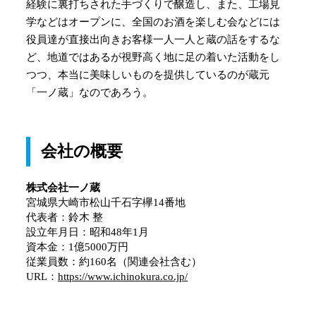
経験に裏打ちされた手づくりで醸造し、また、工場見
学などはオープンに、全国のお酒を楽しむ会などには
役員達が直接出向きお客様一人一人と蔵の話をするな
ど、地道ではあるが視野高く地に足の着いた活動をし
つつ、本当に美味しいものを提供しているのが蔵元
「一ノ蔵」なのであろう。
会社の概要
株式会社一ノ蔵
宮城県大崎市松山千石字欅14番地
代表者：鈴木 整
設立年月日：昭和48年1月
資本金：1億5000万円
従業員数：約160名（関連会社含む）
URL：
https://www.ichinokura.co.jp/