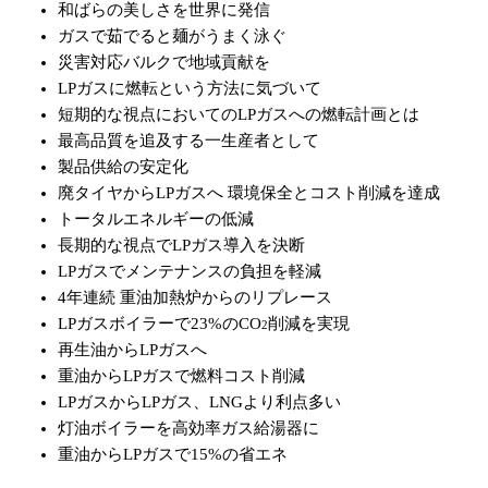
和ばらの美しさを世界に発信
ガスで茹でると麺がうまく泳ぐ
災害対応バルクで地域貢献を
LPガスに燃転という方法に気づいて
短期的な視点においてのLPガスへの燃転計画とは
最高品質を追及する一生産者として
製品供給の安定化
廃タイヤからLPガスへ 環境保全とコスト削減を達成
トータルエネルギーの低減
長期的な視点でLPガス導入を決断
LPガスでメンテナンスの負担を軽減
4年連続 重油加熱炉からのリプレース
LPガスボイラーで23%のCO
削減を実現
2
再生油からLPガスへ
重油からLPガスで燃料コスト削減
LPガスからLPガス、LNGより利点多い
灯油ボイラーを高効率ガス給湯器に
重油からLPガスで15%の省エネ