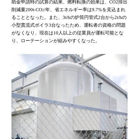
助金申請時の試算の結果、燃料転換の効果は、CO2排出
削減量200t-CO
/年、省エネルギー率は9.7%を見込まれ
2
ることとなった。また、3t/hの炉筒円管式2台から2t/hの
小型貫流式ボイラ3台なったため、運転者の資格の問題
がなくなり、現在は10人以上の従業員が運転可能とな
り、ローテーションが組みやすくなった。