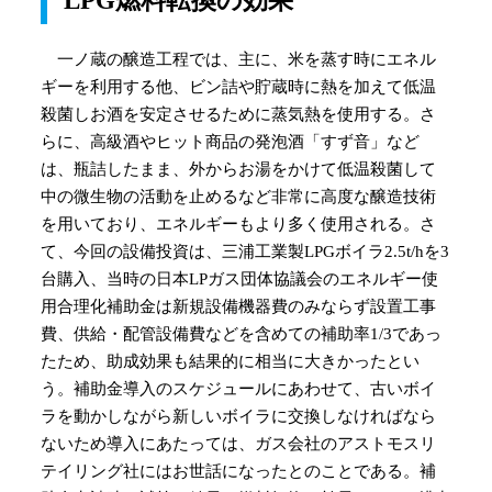
LPG燃料転換の効果
一ノ蔵の醸造工程では、主に、米を蒸す時にエネル
ギーを利用する他、ビン詰や貯蔵時に熱を加えて低温
殺菌しお酒を安定させるために蒸気熱を使用する。さ
らに、高級酒やヒット商品の発泡酒「すず音」など
は、瓶詰したまま、外からお湯をかけて低温殺菌して
中の微生物の活動を止めるなど非常に高度な醸造技術
を用いており、エネルギーもより多く使用される。さ
て、今回の設備投資は、三浦工業製LPGボイラ2.5t/hを3
台購入、当時の日本LPガス団体協議会のエネルギー使
用合理化補助金は新規設備機器費のみならず設置工事
費、供給・配管設備費などを含めての補助率1/3であっ
たため、助成効果も結果的に相当に大きかったとい
う。補助金導入のスケジュールにあわせて、古いボイ
ラを動かしながら新しいボイラに交換しなければなら
ないため導入にあたっては、ガス会社のアストモスリ
テイリング社にはお世話になったとのことである。補