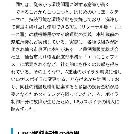
同社は、従来から環境問題に対する意識が高く、
「できることからこつこつと、はじめのいっぽ」をテ
ーマに、持続可能な環境活動を実施しており、洗浄し
て何度も繰り返し使用できるR瓶（リターナル瓶・リユ
ース瓶）の積極採用やマイ箸運動の実践、本社蔵前の
県道清掃など実施している。実際に、各種取組みが評
価され仙台市泉区に本社がある一ノ蔵酒類販売株式会
社は、仙台市より環境配慮型事務所「エコにこオフィ
ス」に認定されるなど、社会的にも多くの共感を得ら
れている。そのような中、A重油のボイラを環境に優し
いLPガスボイラに変更することを従来から計画してお
り、同社の施設規模を勘案すると多額の投資金額が必
要となるためタイミングを図っていたところ、ボイラ
制御部分に故障が生じたため、LPガスボイラの購入に
踏み切った。