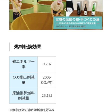
燃料転換効果
省エネルギー
9.7%
率
CO
排出削減
200t-
2
量
CO
/年
2
原油換算燃料
23.1kl
削減量
※数字は全て補助金申請時見込み