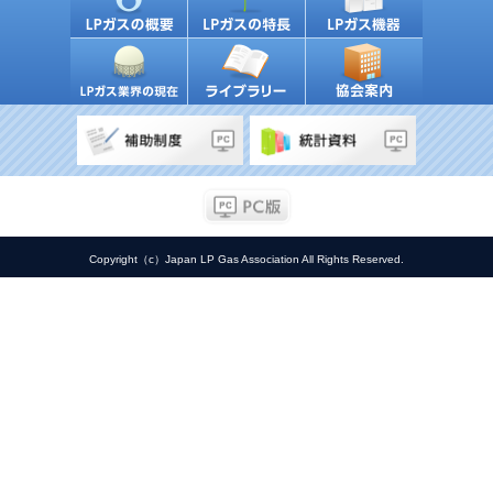
Copyright（c）Japan LP Gas Association All Rights Reserved.