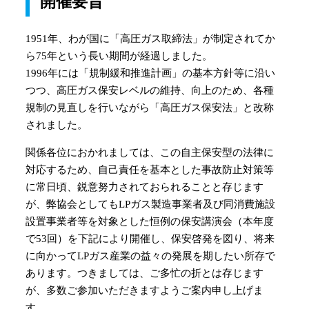
開催要旨
1951年、わが国に「高圧ガス取締法」が制定されてか
ら75年という長い期間が経過しました。
1996年には「規制緩和推進計画」の基本方針等に沿い
つつ、高圧ガス保安レベルの維持、向上のため、各種
規制の見直しを行いながら「高圧ガス保安法」と改称
されました。
関係各位におかれましては、この自主保安型の法律に
対応するため、自己責任を基本とした事故防止対策等
に常日頃、鋭意努力されておられることと存じます
が、弊協会としてもLPガス製造事業者及び同消費施設
設置事業者等を対象とした恒例の保安講演会（本年度
で53回）を下記により開催し、保安啓発を図り、将来
に向かってLPガス産業の益々の発展を期したい所存で
あります。つきましては、ご多忙の折とは存じます
が、多数ご参加いただきますようご案内申し上げま
す。