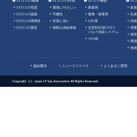
LPガスの概要
LPガスの特長
LPガス機器
LP
LPガスの性質
環境にやさしい
家庭用
政策
LPガスの規格
可搬性
業務・産業用
生産
LPガスの環境性
災害に強い
LPG車
供給
LPガスの歴史
強靭な供給体制
災害対応型LPガス
需要
バルク供給システム
保安
その他
環境
技術
協会案内
ニュースリリース
よくあるご質問