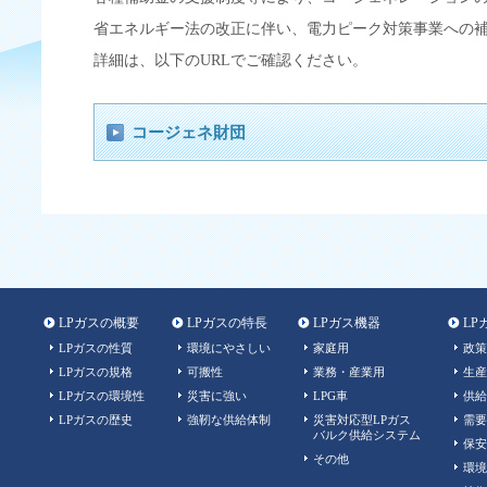
省エネルギー法の改正に伴い、電力ピーク対策事業への
詳細は、以下のURLでご確認ください。
コージェネ財団
LPガスの概要
LPガスの特長
LPガス機器
LP
LPガスの性質
環境にやさしい
家庭用
政策
LPガスの規格
可搬性
業務・産業用
生産
LPガスの環境性
災害に強い
LPG車
供給
LPガスの歴史
強靭な供給体制
災害対応型LPガス
需要
バルク供給システム
保安
その他
環境