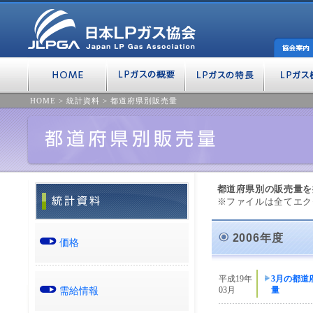
HOME
>
統計資料
>
都道府県別販売量
都道府県別の販売量を
※ファイルは全てエク
2006年度
価格
平成19年
3月の都道
需給情報
03月
量