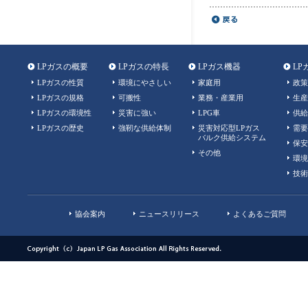
LPガスの概要
LPガスの特長
LPガス機器
LP
LPガスの性質
環境にやさしい
家庭用
政策
LPガスの規格
可搬性
業務・産業用
生産
LPガスの環境性
災害に強い
LPG車
供給
LPガスの歴史
強靭な供給体制
災害対応型LPガス
需要
バルク供給システム
保安
その他
環境
技術
協会案内
ニュースリリース
よくあるご質問