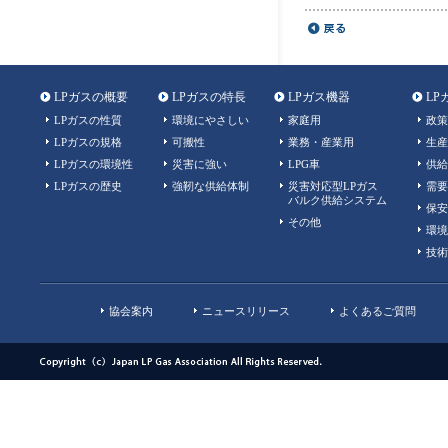
LPガスの概要
LPガスの特長
LPガス機器
LP
LPガスの性質
環境にやさしい
家庭用
政策
LPガスの規格
可搬性
業務・産業用
生産
LPガスの環境性
災害に強い
LPG車
供給
LPガスの歴史
強靭な供給体制
災害対応型LPガス
需要
バルク供給システム
保安
その他
環境
技術
協会案内
ニュースリリース
よくあるご質問